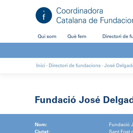
Salta
al
contingut
Qui som
Què fem
Directori de 
Inici
·
Directori de fundacions
·
José Delgad
Fundació José Delga
Nom:
Fundació 
Ciutat:
Sant Fost 