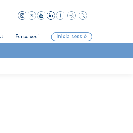
Inicia sessió
at
Fer-se soci