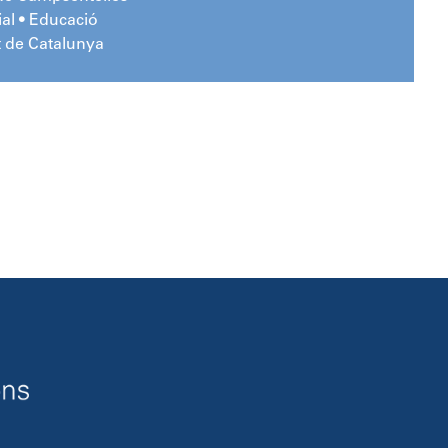
al • Educació
t de Catalunya