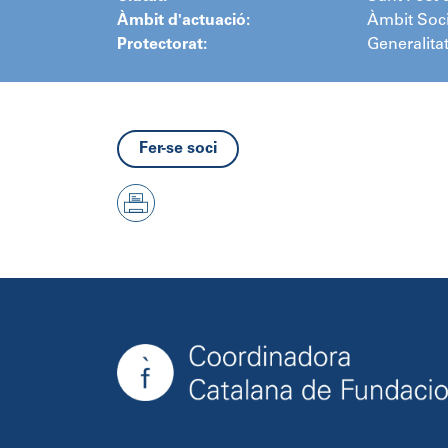
Àmbit d'actuació:
Àmbit Soci
Protectorat:
Generalita
Fer-se soci