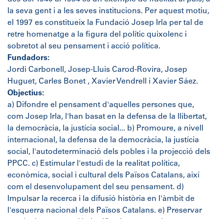
la seva gent i a les seves institucions. Per aquest motiu,
el 1997 es constitueix la Fundació Josep Irla per tal de
retre homenatge a la figura del polític quixolenc i
sobretot al seu pensament i acció política.
Fundadors:
Jordi Carbonell, Josep-Lluis Carod-Rovira, Josep
Huguet, Carles Bonet , Xavier Vendrell i Xavier Sáez.
Objectius:
a) Difondre el pensament d'aquelles persones que,
com Josep Irla, l'han basat en la defensa de la llibertat,
la democràcia, la justícia social... b) Promoure, a nivell
internacional, la defensa de la democràcia, la justícia
social, l'autodeterminació dels pobles i la projecció dels
PPCC. c) Estimular l'estudi de la realitat política,
econòmica, social i cultural dels Països Catalans, així
com el desenvolupament del seu pensament. d)
Impulsar la recerca i la difusió història en l'àmbit de
l'esquerra nacional dels Països Catalans. e) Preservar