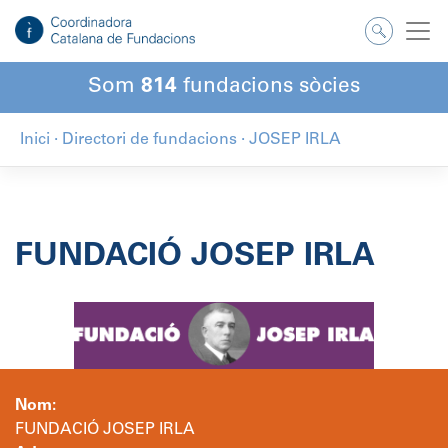
Salta
al
contingut
Som
814
fundacions sòcies
Inici
·
Directori de fundacions
·
JOSEP IRLA
FUNDACIÓ JOSEP IRLA
Nom:
FUNDACIÓ JOSEP IRLA