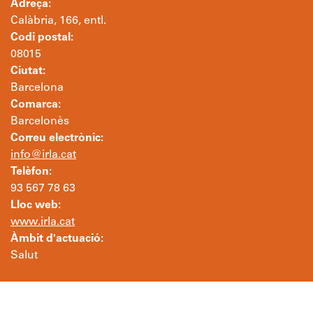
Adreça:
Calàbria, 166, entl.
Codi postal:
08015
Ciutat:
Barcelona
Comarca:
Barcelonès
Correu electrònic:
info@irla.cat
Telèfon:
93 567 78 63
Lloc web:
www.irla.cat
Àmbit d'actuació:
Salut