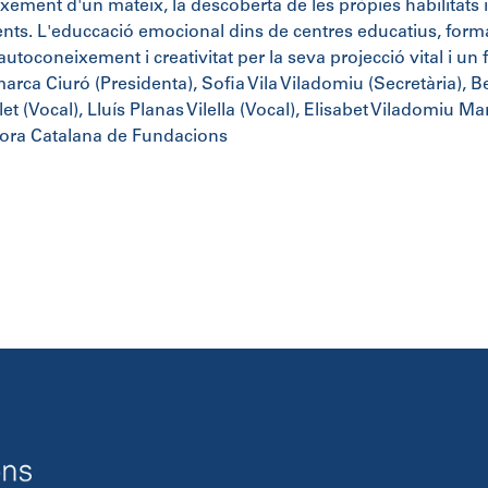
xement d'un mateix, la descoberta de les pròpies habilitats i
lients. L'educcació emocional dins de centres educatius, form
autoconeixement i creativitat per la seva projecció vital i un f
arca Ciuró (Presidenta), Sofia Vila Viladomiu (Secretària), 
let (Vocal), Lluís Planas Vilella (Vocal), Elisabet Viladomiu M
ora Catalana de Fundacions