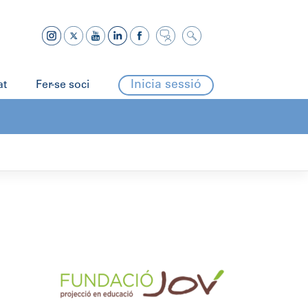
Inicia sessió
at
Fer-se soci