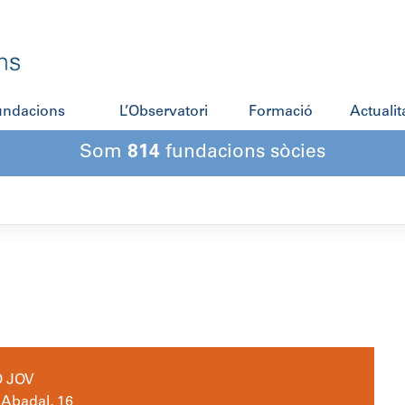
fundacions
L’Observatori
Formació
Actualit
Som
814
fundacions sòcies
 JOV
Abadal, 16