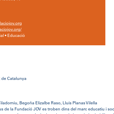
aciojov.org
ciojov.org/
al • Educació
t de Catalunya
Viladomiu, Begoña Elizalbe Raso, Lluís Planas Vilella
us de la Fundació JOV es troben dins del marc educatiu i soci