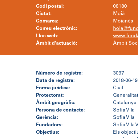
Codi postal:
08180
Ciutat:
Moià
Comarca:
Moianès
Correu electrònic:
hola@fund
Lloc web:
www.funda
Àmbit d'actuació:
Àmbit Soci
Número de registre:
3097
Data de registre:
2018-06-19
Forma jurídica:
Civil
Protectorat:
Generalita
Àmbit geogràfic:
Catalunya
Persona de contacte:
Sofia Vila
Gerència:
Sofia Vila
Fundadors:
Sofia Vila 
Objectius:
Els objecti