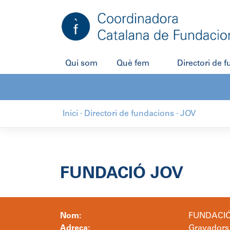
Salta
al
contingut
Qui som
Què fem
Directori de 
Inici
·
Directori de fundacions
·
JOV
FUNDACIÓ JOV
Nom:
FUNDACIÓ
Adreça:
Gravadors 