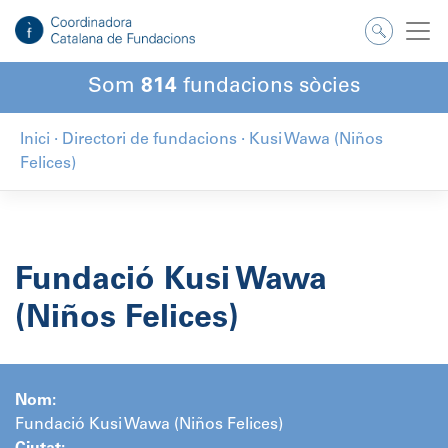
Salta
al
contingut
Som
814
fundacions sòcies
Inici
·
Directori de fundacions
·
Kusi Wawa (Niños
Felices)
Fundació Kusi Wawa
(Niños Felices)
Nom:
Fundació Kusi Wawa (Niños Felices)