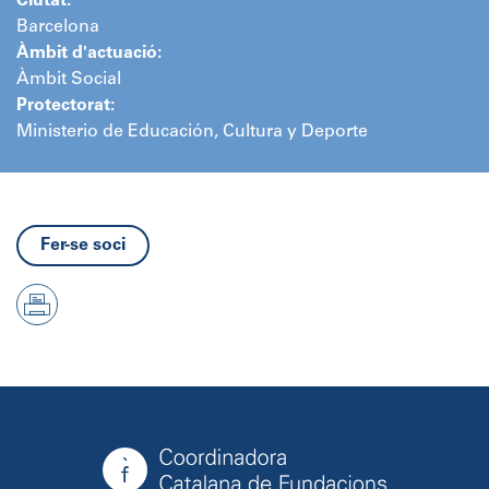
Ciutat:
Barcelona
Àmbit d'actuació:
Àmbit Social
Protectorat:
Ministerio de Educación, Cultura y Deporte
Fer-se soci