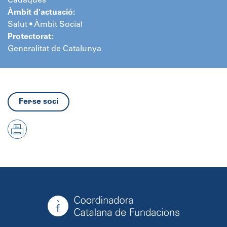
Cadaqués
Àmbit d'actuació:
Salut • Àmbit Social
Protectorat:
Generalitat de Catalunya
Fer-se soci