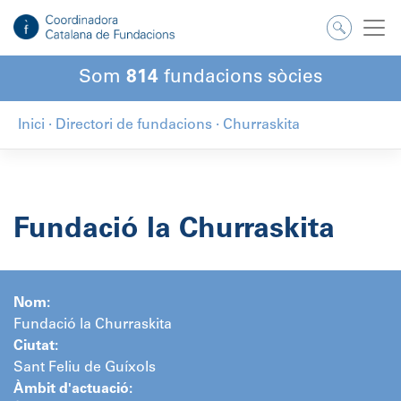
Salta
al
contingut
Som
814
fundacions sòcies
Inici
·
Directori de fundacions
·
Churraskita
Fundació la Churraskita
Nom:
Fundació la Churraskita
Ciutat:
Sant Feliu de Guíxols
Àmbit d'actuació: