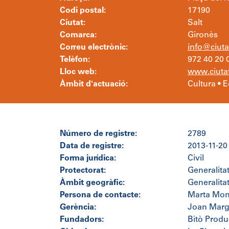
Codi postal:
17190
Ciutat:
Salt
Comarca:
Gironès
Correu electrònic:
info@ciuta
Telèfon:
972 40 20 
Lloc web:
www.ciutat
Àmbit d'actuació:
Cultura • 
Número de registre:
2789
Data de registre:
2013-11-20
Forma jurídica:
Civil
Protectorat:
Generalita
Àmbit geogràfic:
Generalita
Persona de contacte:
Marta Mon
Gerència:
Joan Marga
Fundadors:
Bitò Produ