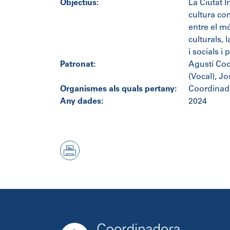
Objectius:
La Ciutat I
cultura com
entre el mó
culturals, 
i socials i
Patronat:
Agustí Cod
(Vocal), J
Organismes als quals pertany:
Coordinad
Any dades:
2024