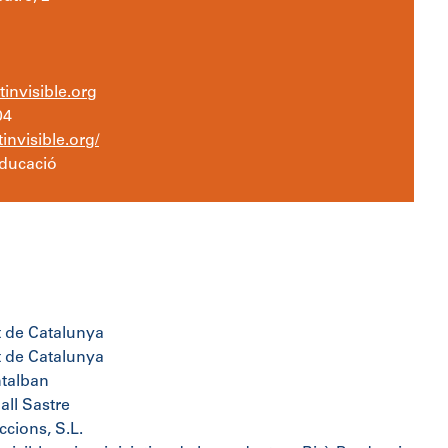
tinvisible.org
04
invisible.org/
Educació
t de Catalunya
t de Catalunya
talban
ll Sastre
ccions, S.L.