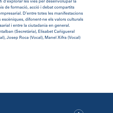
 fi d’explorar les vies per desenvolupar la
ais de formació, acció i debat compartits
t empresarial. D’entre totes les manifestacions
ts escèniques, difonent-ne els valors culturals
arial i entre la ciutadania en general.
talban (Secretària), Elisabet Cañigueral
), Josep Roca (Vocal), Manel Xifra (Vocal)