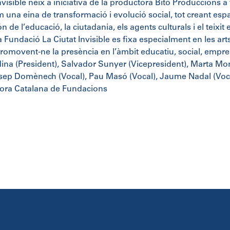
nvisible neix a iniciativa de la productora Bitò Produccions a
 una eina de transformació i evolució social, tot creant esp
n de l’educació, la ciutadania, els agents culturals i el teixi
la Fundació La Ciutat Invisible es fixa especialment en les ar
 promovent-ne la presència en l’àmbit educatiu, social, empres
ina (President), Salvador Sunyer (Vicepresident), Marta Mon
osep Domènech (Vocal), Pau Masó (Vocal), Jaume Nadal (Vocal
ora Catalana de Fundacions