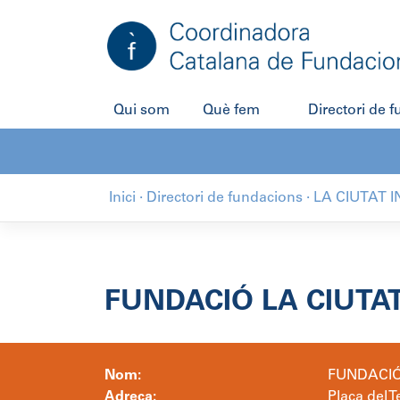
Salta
al
contingut
Qui som
Què fem
Directori de 
Inici
·
Directori de fundacions
·
LA CIUTAT I
FUNDACIÓ LA CIUTAT
Nom:
FUNDACIÓ 
Adreça:
Plaça del T