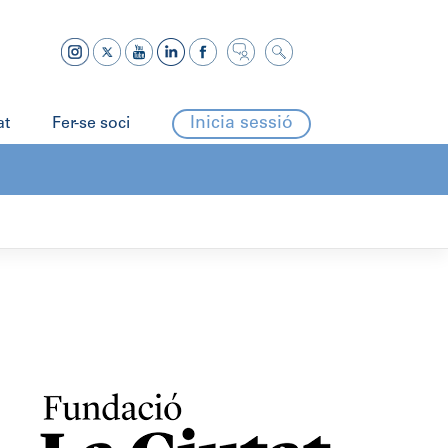
Inicia sessió
at
Fer-se soci