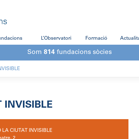
fundacions
L’Observatori
Formació
Actualit
Som
814
fundacions sòcies
NVISIBLE
 INVISIBLE
LA CIUTAT INVISIBLE
eatre, 2