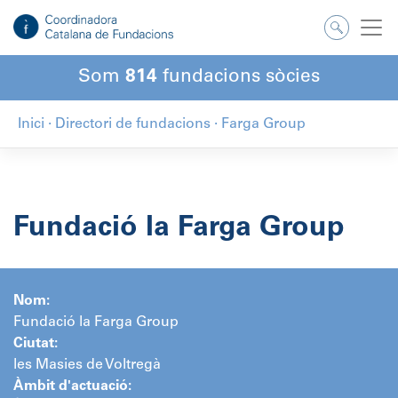
Salta
al
contingut
Som
814
fundacions sòcies
Inici
·
Directori de fundacions
·
Farga Group
Fundació la Farga Group
Nom:
Fundació la Farga Group
Ciutat:
les Masies de Voltregà
Àmbit d'actuació: