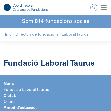
Salta
al
contingut
Som
814
fundacions sòcies
Inici
·
Directori de fundacions
·
Laboral Taurus
Fundació Laboral Taurus
Nom:
Fundació Laboral Taurus
Ciutat:
Oliana
Àmbit d'actuació: