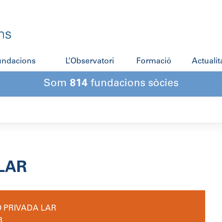
fundacions
L’Observatori
Formació
Actualit
Som
814
fundacions sòcies
LAR
 PRIVADA LAR
3