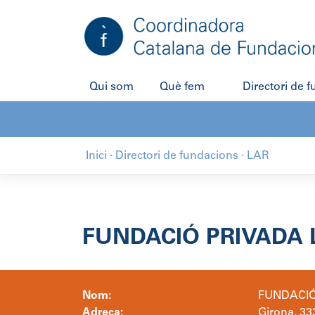
Salta
al
contingut
Qui som
Què fem
Directori de 
Inici
·
Directori de fundacions
·
LAR
FUNDACIÓ PRIVADA 
Nom:
FUNDACIÓ
Adreça:
Girona, 33