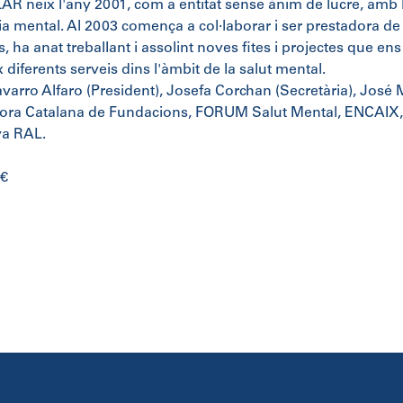
AR neix l'any 2001, com a entitat sense ànim de lucre, amb l
ia mental. Al 2003 comença a col·laborar i ser prestadora de 
, ha anat treballant i assolint noves fites i projectes que e
 diferents serveis dins l'àmbit de la salut mental.
varro Alfaro (President), Josefa Corchan (Secretària), José 
ra Catalana de Fundacions, FORUM Salut Mental, ENCAIX, T
va RAL.
 €