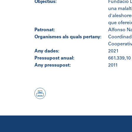
Objectius:
Fundació L
una malalt
d'aleshores
que ofereix
Patronat:
Alfonso Na
Organismes als quals pertany:
Coordinado
Cooperati
Any dades:
2021
Pressupost anual:
661.339,10
Any pressupost:
2011