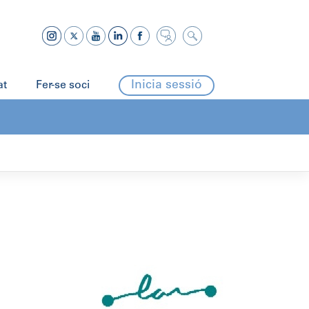
Inicia sessió
at
Fer-se soci