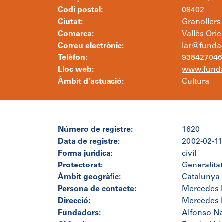
Codi postal:
08402
Ciutat:
Granollers
Comarca:
Vallès Orie
Correu electrònic:
lar@fundac
Telèfon:
938427046
Lloc web:
www.funda
Àmbit d'actuació:
Cultura
Número de registre:
1620
Data de registre:
2002-02-11
Forma jurídica:
civil
Protectorat:
Generalita
Àmbit geogràfic:
Catalunya
Persona de contacte:
Mercedes 
Direcció:
Mercedes 
Fundadors:
Alfonso Na