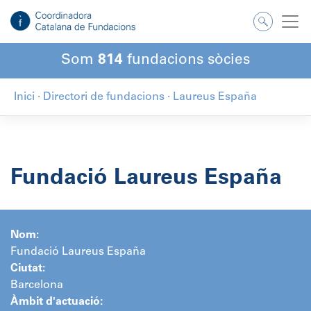
Salta
al
contingut
Som
814
fundacions sòcies
Inici
·
Directori de fundacions
·
Laureus España
Fundació Laureus España
Nom:
Fundació Laureus España
Ciutat:
Barcelona
Àmbit d'actuació: