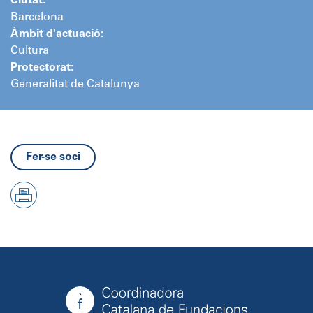
Ciutat:
Barcelona
Àmbit d'actuació:
Cultura
Protectorat:
Generalitat de Catalunya
Fer-se soci