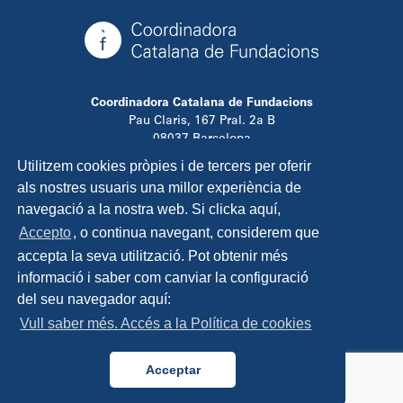
Coordinadora Catalana de Fundacions
Pau Claris, 167 Pral. 2a B
08037 Barcelona
T. 934 881 480
Utilitzem cookies pròpies i de tercers per oferir
info@ccfundacions.cat
als nostres usuaris una millor experiència de
navegació a la nostra web. Si clicka aquí,
Accepto
, o continua navegant, considerem que
accepta la seva utilització. Pot obtenir més
Contacta
informació i saber com canviar la configuració
Avís legal
del seu navegador aquí:
Política de privadesa
Vull saber més. Accés a la Política de cookies
Política de cookies
Disseny i programació:
TipTop Learning
Acceptar