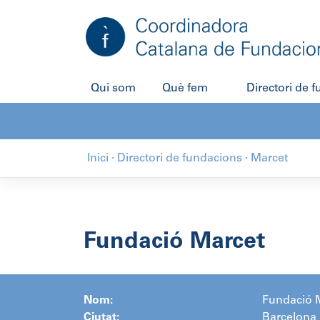
Salta
al
contingut
Qui som
Què fem
Directori de 
Inici
·
Directori de fundacions
·
Marcet
Fundació Marcet
Nom:
Fundació 
Ciutat:
Barcelona