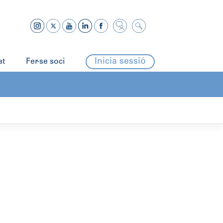
Inicia sessió
at
Fer-se soci