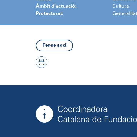
Àmbit d'actuació:
Cultura
Protectorat:
Generalita
Fer-se soci