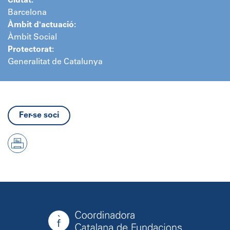
Ciutat:
Barcelona
Àmbit d'actuació:
Àmbit Social
Protectorat:
Generalitat de Catalunya
Fer-se soci