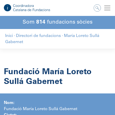
Salta
al
contingut
Som
814
fundacions sòcies
Inici
·
Directori de fundacions
·
María Loreto Sullá
Gabernet
Fundació María Loreto
Sullá Gabernet
Nom:
Fundació María Loreto Sullá Gabernet