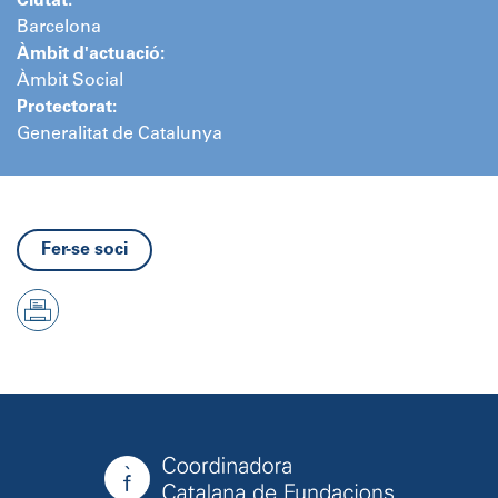
Ciutat:
Barcelona
Àmbit d'actuació:
Àmbit Social
Protectorat:
Generalitat de Catalunya
Fer-se soci