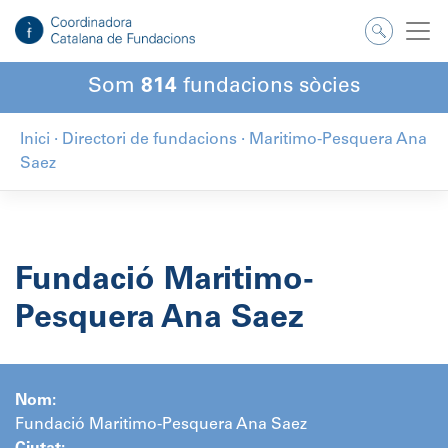
Salta
al
contingut
Som
814
fundacions sòcies
Inici
·
Directori de fundacions
·
Maritimo-Pesquera Ana
Saez
Fundació Maritimo-
Pesquera Ana Saez
Nom:
Fundació Maritimo-Pesquera Ana Saez