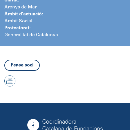
Ciutat:
Arenys de Mar
Àmbit d'actuació:
Àmbit Social
Protectorat:
Generalitat de Catalunya
Fer-se soci