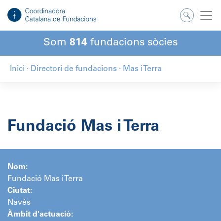
Salta
al
contingut
Som
814
fundacions sòcies
Inici
·
Directori de fundacions
·
Mas i Terra
Fundació Mas i Terra
Nom:
Fundació Mas i Terra
Ciutat:
Navès
Àmbit d'actuació: