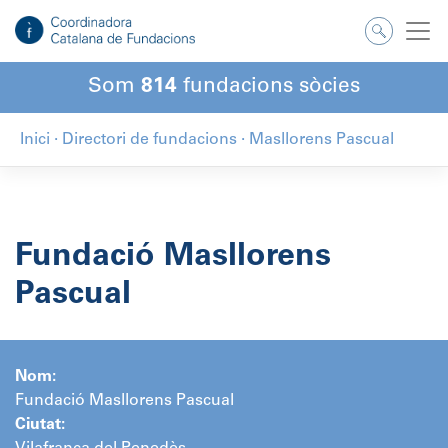
Salta
al
contingut
Som
814
fundacions sòcies
Inici
·
Directori de fundacions
·
Masllorens Pascual
Fundació Masllorens
Pascual
Nom:
Fundació Masllorens Pascual
Ciutat: