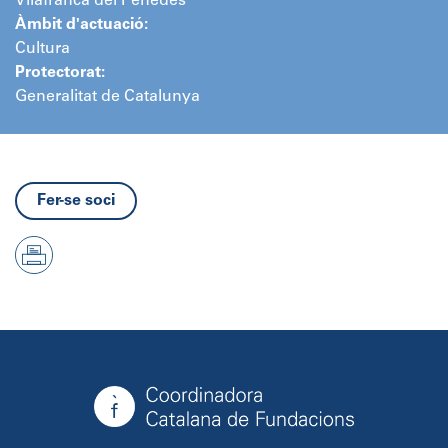
Vilafranca del Penedès
Àmbit d'actuació:
Cultura
Protectorat:
Generalitat de Catalunya
Fer-se soci