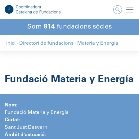
Salta
al
contingut
Som
814
fundacions sòcies
Inici
·
Directori de fundacions
·
Materia y Energía
Fundació Materia y Energía
Nom:
Fundació Materia y Energía
Ciutat:
Sant Just Desvern
Àmbit d'actuació: