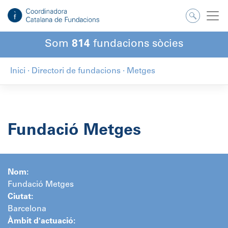
Salta
al
contingut
Som
814
fundacions sòcies
Inici
·
Directori de fundacions
·
Metges
Fundació Metges
Nom:
Fundació Metges
Ciutat:
Barcelona
Àmbit d'actuació: