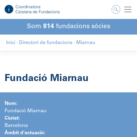
Salta
al
contingut
Som
814
fundacions sòcies
Inici
·
Directori de fundacions
·
Miarnau
Fundació Miarnau
Nom:
Fundació Miarnau
Ciutat:
Barcelona
Àmbit d'actuació: