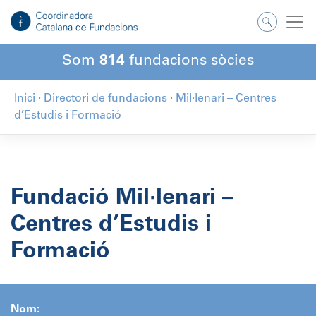
Salta
al
contingut
Som
814
fundacions sòcies
Inici
·
Directori de fundacions
·
Mil·lenari – Centres
d’Estudis i Formació
Fundació Mil·lenari –
Centres d’Estudis i
Formació
Nom: