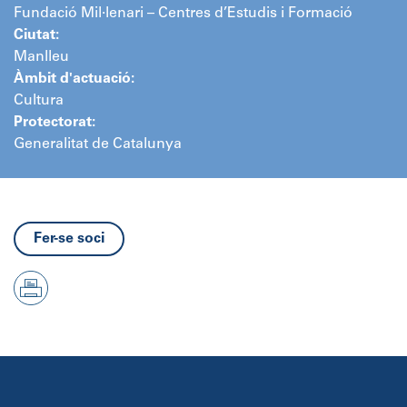
Fundació Mil·lenari – Centres d’Estudis i Formació
Ciutat:
Manlleu
Àmbit d'actuació:
Cultura
Protectorat:
Generalitat de Catalunya
Fer-se soci