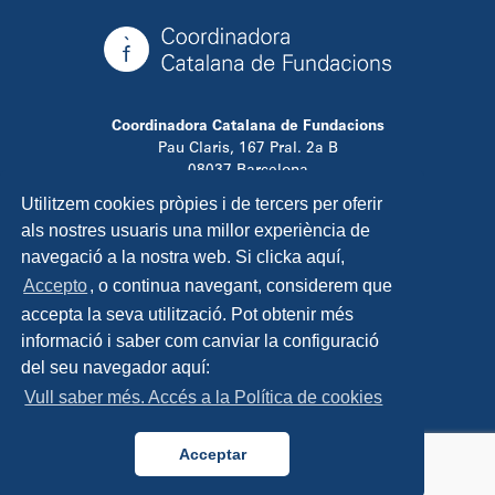
Coordinadora Catalana de Fundacions
Pau Claris, 167 Pral. 2a B
08037 Barcelona
T. 934 881 480
Utilitzem cookies pròpies i de tercers per oferir
info@ccfundacions.cat
als nostres usuaris una millor experiència de
navegació a la nostra web. Si clicka aquí,
Accepto
, o continua navegant, considerem que
accepta la seva utilització. Pot obtenir més
Contacta
informació i saber com canviar la configuració
Avís legal
del seu navegador aquí:
Política de privadesa
Vull saber més. Accés a la Política de cookies
Política de cookies
Disseny i programació:
TipTop Learning
Acceptar