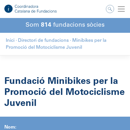
Salta
al
contingut
Som
814
fundacions sòcies
Inici
·
Directori de fundacions
·
Minibikes per la
Promoció del Motociclisme Juvenil
Fundació Minibikes per la
Promoció del Motociclisme
Juvenil
Nom: