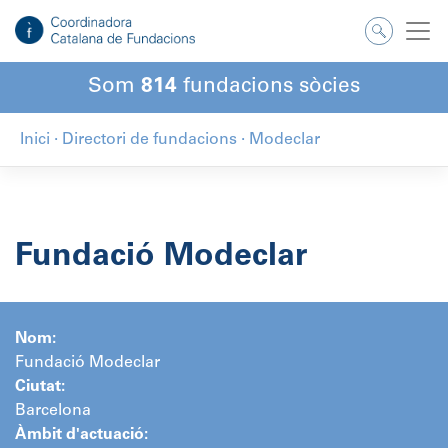
Salta
al
contingut
Som
814
fundacions sòcies
Inici
·
Directori de fundacions
·
Modeclar
Fundació Modeclar
Nom:
Fundació Modeclar
Ciutat:
Barcelona
Àmbit d'actuació: