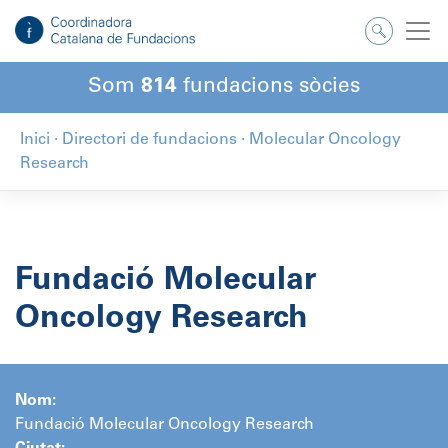
Salta
al
contingut
Som
814
fundacions sòcies
Inici
·
Directori de fundacions
·
Molecular Oncology
Research
Fundació Molecular
Oncology Research
Nom:
Fundació Molecular Oncology Research