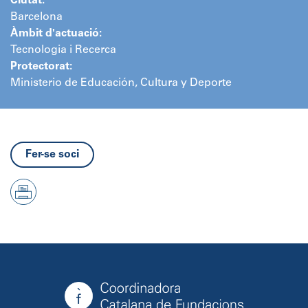
Ciutat:
Barcelona
Àmbit d'actuació:
Tecnologia i Recerca
Protectorat:
Ministerio de Educación, Cultura y Deporte
Fer-se soci