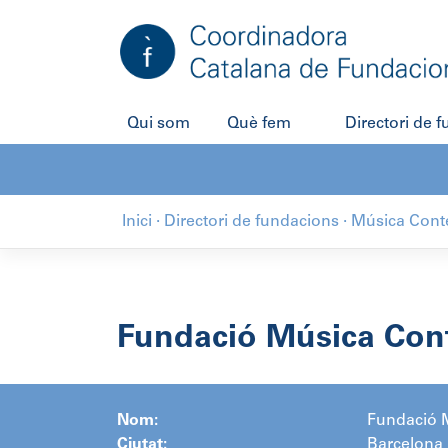
Salta
al
contingut
Qui som
Què fem
Directori de 
Inici
·
Directori de fundacions
·
Música Cont
Fundació Música Con
Nom:
Fundació 
Ciutat:
Barcelona