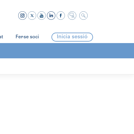
Inicia sessió
at
Fer-se soci