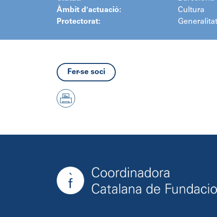
Àmbit d'actuació:
Cultura
Protectorat:
Generalita
Fer-se soci