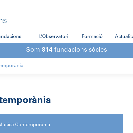
fundacions
L’Observatori
Formació
Actualit
Som
814
fundacions sòcies
emporània
temporània
Música Contemporània