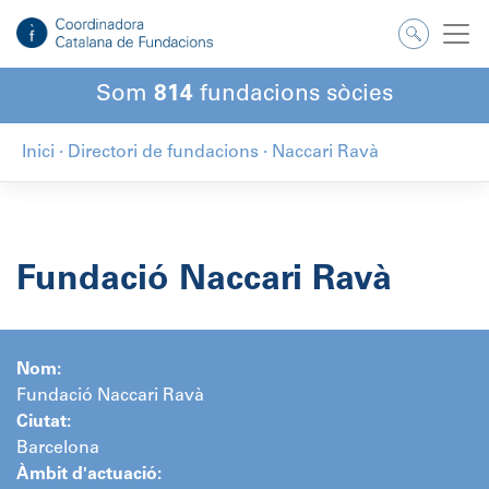
Salta
al
contingut
Som
814
fundacions sòcies
Inici
·
Directori de fundacions
·
Naccari Ravà
Fundació Naccari Ravà
Nom:
Fundació Naccari Ravà
Ciutat:
Barcelona
Àmbit d'actuació: