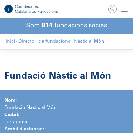
Salta
al
contingut
Som
814
fundacions sòcies
Inici
·
Directori de fundacions
·
Nàstic al Món
Fundació Nàstic al Món
Nom:
Fundació Nàstic al Món
Ciutat:
Tarragona
Àmbit d'actuació: