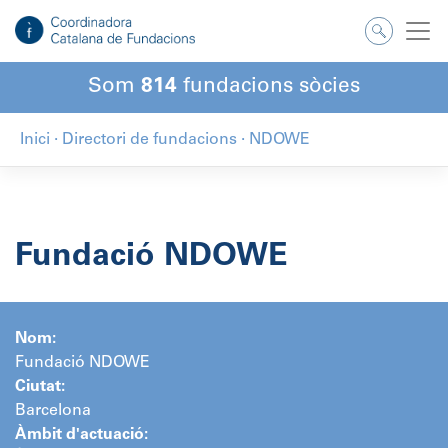
Salta
al
contingut
Som
814
fundacions sòcies
Inici
·
Directori de fundacions
·
NDOWE
Fundació NDOWE
Nom:
Fundació NDOWE
Ciutat:
Barcelona
Àmbit d'actuació: