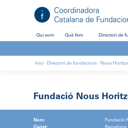
Salta
al
contingut
Qui som
Què fem
Directori de 
Inici
·
Directori de fundacions
·
Nous Horitz
Fundació Nous Horit
Nom:
Fundació 
Ciutat:
Barcelona