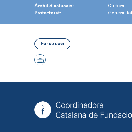
Àmbit d'actuació:
Cultura
Protectorat:
Generalita
Fer-se soci