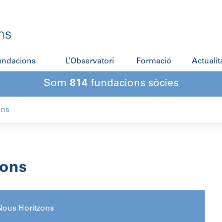
fundacions
L’Observatori
Formació
Actualit
Som
814
fundacions sòcies
ons
zons
Nous Horitzons