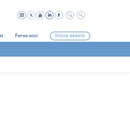
Inicia sessió
at
Fer-se soci