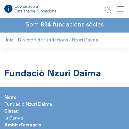
Salta
al
contingut
Som
814
fundacions sòcies
Inici
·
Directori de fundacions
·
Nzuri Daima
Fundació Nzuri Daima
Nom:
Fundació Nzuri Daima
Ciutat:
la Canya
Àmbit d'actuació: