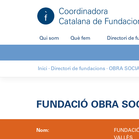
Salta
al
contingut
Qui som
Què fem
Directori de 
Inici
·
Directori de fundacions
·
OBRA SOCIA
FUNDACIÓ OBRA SOC
Nom:
FUNDACIÓ
VALLÈS