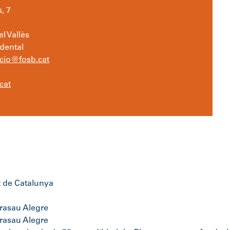
, 7
el Vallès
idental
cio@fosb.cat
cat
t de Catalunya
arasau Alegre
arasau Alegre