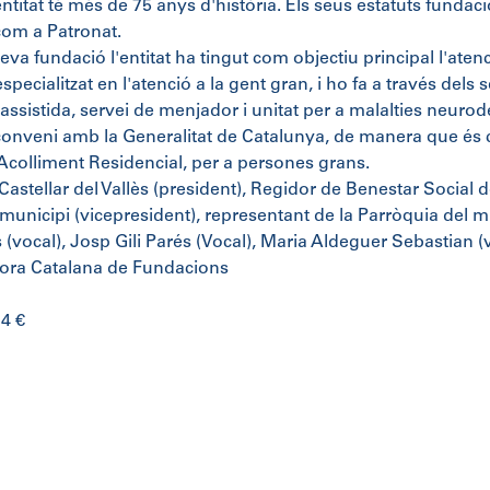
ntitat té més de 75 anys d'història. Els seus estatuts fundac
 com a Patronat.
eva fundació l'entitat ha tingut com objectiu principal l'aten
specialitzat en l'atenció a la gent gran, i ho fa a través dels 
 assistida, servei de menjador i unitat per a malalties neur
conveni amb la Generalitat de Catalunya, de manera que és 
'Acolliment Residencial, per a persones grans.
astellar del Vallès (president), Regidor de Benestar Social d
municipi (vicepresident), representant de la Parròquia del m
(vocal), Josp Gili Parés (Vocal), Maria Aldeguer Sebastian (
ora Catalana de Fundacions
14 €