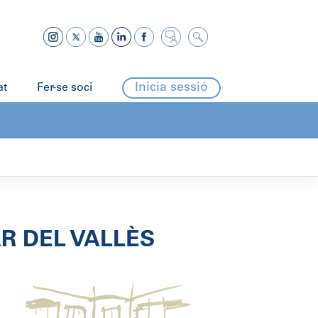
Inicia sessió
at
Fer-se soci
R DEL VALLÈS