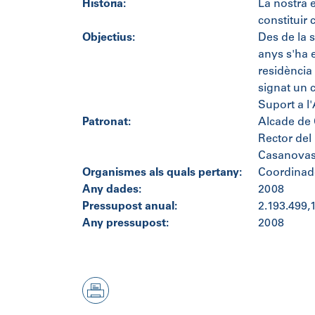
Història:
La nostra e
constituir
Objectius:
Des de la s
anys s'ha e
residència
signat un 
Suport a l
Patronat:
Alcade de C
Rector del 
Casanovas 
Organismes als quals pertany:
Coordinad
Any dades:
2008
Pressupost anual:
2.193.499,
Any pressupost:
2008