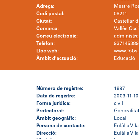
Adreça:
Mestre Ros
Codi postal:
08211
Ciutat:
Castellar d
Comarca:
Vallès Occ
Correu electrònic:
administra
Telèfon:
937145389
Lloc web:
www.fobs.
Àmbit d'actuació:
Educació
Número de registre:
1897
Data de registre:
2003-11-10
Forma jurídica:
civil
Protectorat:
Generalita
Àmbit geogràfic:
Local
Persona de contacte:
Eulàlia Vil
Direcció:
Eulàlia Vil