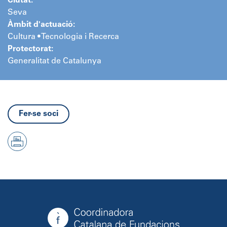
Ciutat:
Seva
Àmbit d'actuació:
Cultura • Tecnologia i Recerca
Protectorat:
Generalitat de Catalunya
Fer-se soci