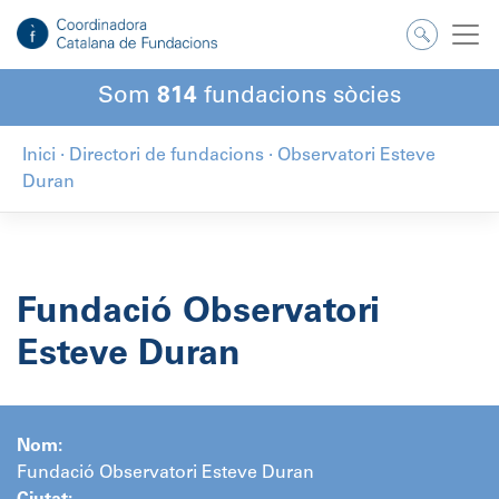
Salta
al
contingut
Som
814
fundacions sòcies
Inici
·
Directori de fundacions
·
Observatori Esteve
Duran
Fundació Observatori
Esteve Duran
Nom:
Fundació Observatori Esteve Duran