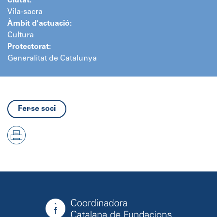
Ciutat:
Vila-sacra
Àmbit d'actuació:
Cultura
Protectorat:
Generalitat de Catalunya
Fer-se soci