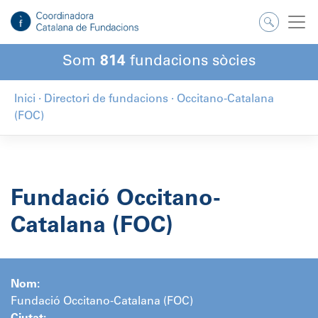
Salta
al
contingut
Som
814
fundacions sòcies
Inici
·
Directori de fundacions
·
Occitano-Catalana
(FOC)
Fundació Occitano-
Catalana (FOC)
Nom:
Fundació Occitano-Catalana (FOC)