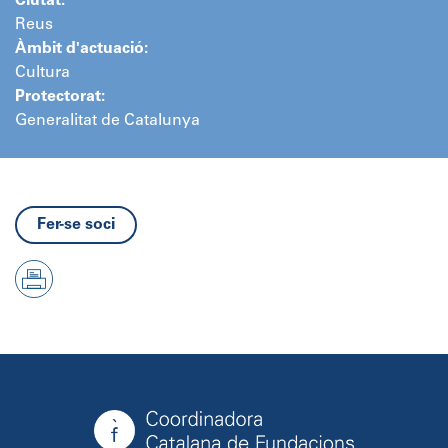
Ciutat:
Reus
Àmbit d'actuació:
Cultura
Protectorat:
Generalitat de Catalunya
Fer-se soci