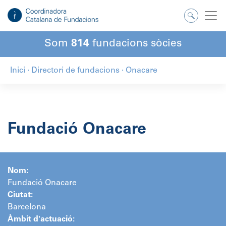
Salta
al
contingut
Som
814
fundacions sòcies
Inici
·
Directori de fundacions
·
Onacare
Fundació Onacare
Nom:
Fundació Onacare
Ciutat:
Barcelona
Àmbit d'actuació: