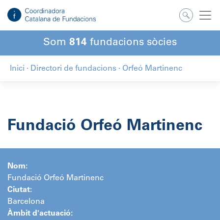
Salta
al
contingut
Som
814
fundacions sòcies
Inici
·
Directori de fundacions
·
Orfeó Martinenc
Fundació Orfeó Martinenc
Nom:
Fundació Orfeó Martinenc
Ciutat:
Barcelona
Àmbit d'actuació: