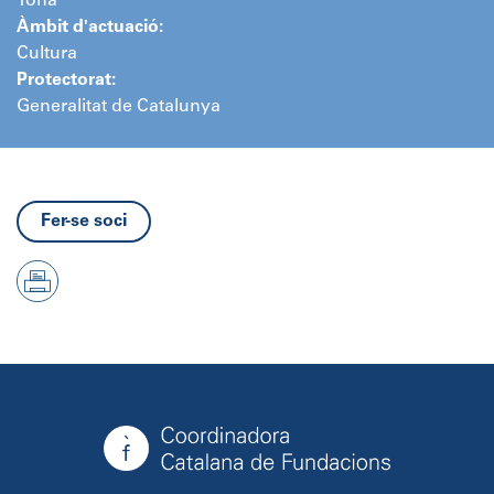
Tona
Àmbit d'actuació:
Cultura
Protectorat:
Generalitat de Catalunya
Fer-se soci