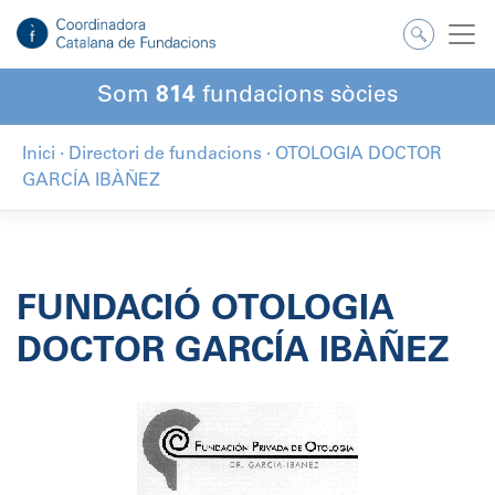
Salta
al
contingut
Som
814
fundacions sòcies
Inici
·
Directori de fundacions
·
OTOLOGIA DOCTOR
GARCÍA IBÀÑEZ
FUNDACIÓ OTOLOGIA
DOCTOR GARCÍA IBÀÑEZ