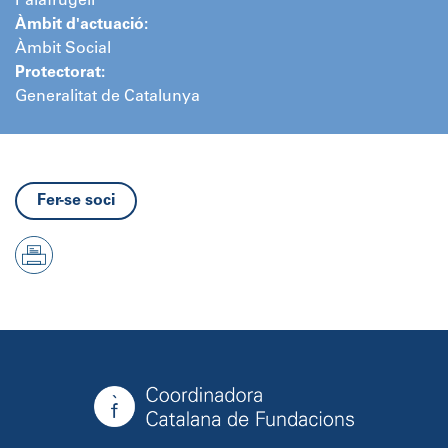
Palafrugell
Àmbit d'actuació:
Àmbit Social
Protectorat:
Generalitat de Catalunya
Fer-se soci