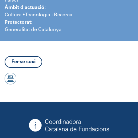
Falset
Àmbit d'actuació:
Cultura • Tecnologia i Recerca
Protectorat:
Generalitat de Catalunya
Fer-se soci