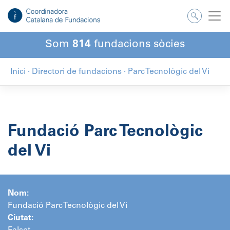
Salta
al
contingut
Som
814
fundacions sòcies
Inici
·
Directori de fundacions
·
Parc Tecnològic del Vi
Fundació Parc Tecnològic
del Vi
Nom:
Fundació Parc Tecnològic del Vi
Ciutat: