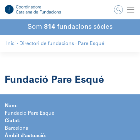
Salta
al
contingut
Som
814
fundacions sòcies
Inici
·
Directori de fundacions
·
Pare Esqué
Fundació Pare Esqué
Nom:
Fundació Pare Esqué
Ciutat:
Barcelona
Àmbit d'actuació: