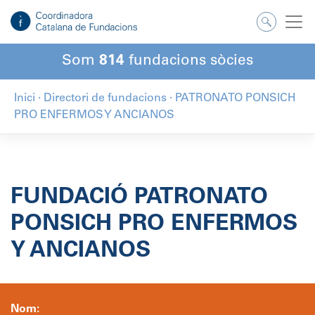
Salta
al
contingut
Som
814
fundacions sòcies
Inici
·
Directori de fundacions
·
PATRONATO PONSICH
PRO ENFERMOS Y ANCIANOS
FUNDACIÓ PATRONATO
PONSICH PRO ENFERMOS
Y ANCIANOS
Nom: