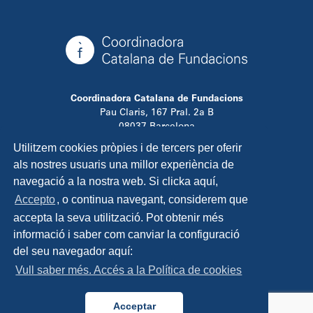
Coordinadora Catalana de Fundacions
Pau Claris, 167 Pral. 2a B
08037 Barcelona
T. 934 881 480
Utilitzem cookies pròpies i de tercers per oferir
info@ccfundacions.cat
als nostres usuaris una millor experiència de
navegació a la nostra web. Si clicka aquí,
Accepto
, o continua navegant, considerem que
accepta la seva utilització. Pot obtenir més
Contacta
informació i saber com canviar la configuració
Avís legal
del seu navegador aquí:
Política de privadesa
Vull saber més. Accés a la Política de cookies
Política de cookies
Disseny i programació:
TipTop Learning
Acceptar