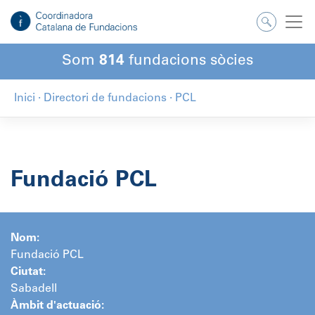
Salta
al
contingut
Som
814
fundacions sòcies
Inici
·
Directori de fundacions
·
PCL
Fundació PCL
Nom:
Fundació PCL
Ciutat:
Sabadell
Àmbit d'actuació: