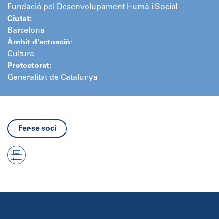
Fundació pel Desenvolupament Humà i Social
Ciutat:
Barcelona
Àmbit d'actuació:
Cultura
Protectorat:
Generalitat de Catalunya
Fer-se soci