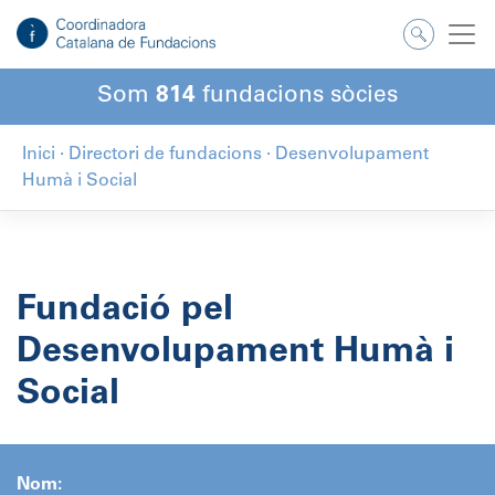
Salta
al
contingut
Som
814
fundacions sòcies
Inici
·
Directori de fundacions
·
Desenvolupament
Humà i Social
Fundació pel
Desenvolupament Humà i
Social
Nom: