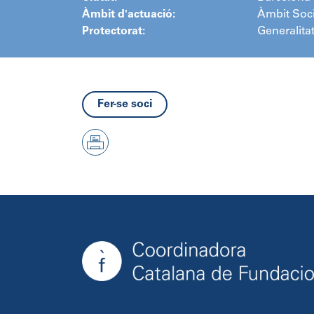
Àmbit d'actuació:
Àmbit Soci
Protectorat:
Generalita
Fer-se soci