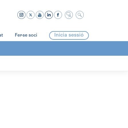
Inicia sessió
at
Fer-se soci