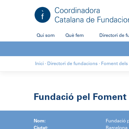
Salta
al
contingut
Qui som
Què fem
Directori de 
Inici
·
Directori de fundacions
·
Foment dels 
Fundació pel Foment 
Nom:
Fundació p
Ciutat:
Barcelona