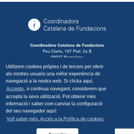
Coordinadora Catalana de Fundacions
Pau Claris, 167 Pral. 2a B
08037 Barcelona
T. 934 881 480
Utilitzem cookies pròpies i de tercers per oferir
info@ccfundacions.cat
als nostres usuaris una millor experiència de
navegació a la nostra web. Si clicka aquí,
Accepto
, o continua navegant, considerem que
accepta la seva utilització. Pot obtenir més
Contacta
informació i saber com canviar la configuració
Avís legal
del seu navegador aquí:
Política de privadesa
Vull saber més. Accés a la Política de cookies
Política de cookies
Disseny i programació:
TipTop Learning