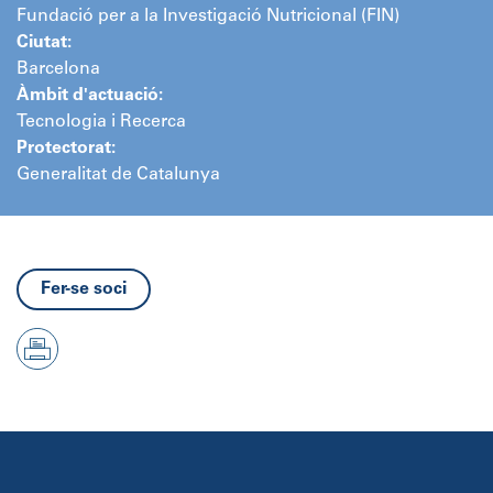
Fundació per a la Investigació Nutricional (FIN)
Ciutat:
Barcelona
Àmbit d'actuació:
Tecnologia i Recerca
Protectorat:
Generalitat de Catalunya
Fer-se soci