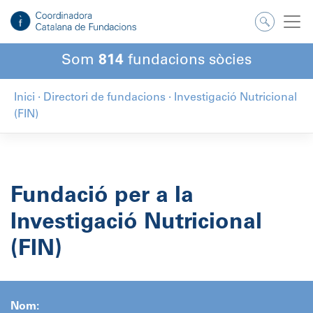
Salta
al
contingut
Som
814
fundacions sòcies
Inici
·
Directori de fundacions
·
Investigació Nutricional
(FIN)
Fundació per a la
Investigació Nutricional
(FIN)
Nom: