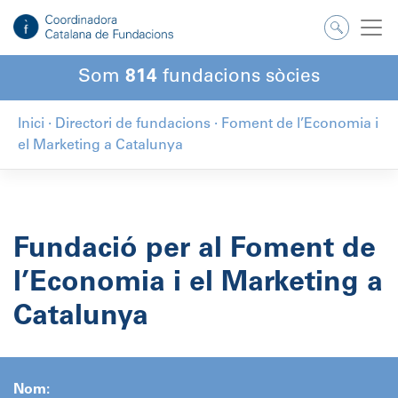
Salta
al
contingut
Som
814
fundacions sòcies
Inici
·
Directori de fundacions
·
Foment de l’Economia i
el Marketing a Catalunya
Fundació per al Foment de
l’Economia i el Marketing a
Catalunya
Nom: