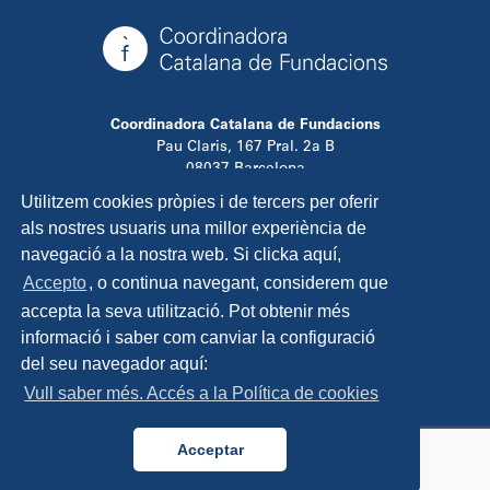
Coordinadora Catalana de Fundacions
Pau Claris, 167 Pral. 2a B
08037 Barcelona
T. 934 881 480
Utilitzem cookies pròpies i de tercers per oferir
info@ccfundacions.cat
als nostres usuaris una millor experiència de
navegació a la nostra web. Si clicka aquí,
Accepto
, o continua navegant, considerem que
accepta la seva utilització. Pot obtenir més
Contacta
informació i saber com canviar la configuració
Avís legal
del seu navegador aquí:
Política de privadesa
Vull saber més. Accés a la Política de cookies
Política de cookies
Disseny i programació:
TipTop Learning
Acceptar